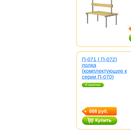
П-071 ( П-072)
полка
(комплектующее к
серии П-070)
В наличии
668 руб.