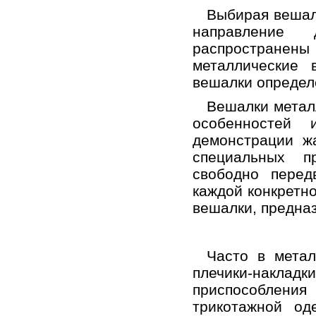
Выбирая вешал
направление 
распространены
металлические 
вешалки определ
Вешалки металл
особенностей 
демонстрации жа
специальных п
свободно перед
каждой конкретн
вешалки, предна
Часто в метал
плечики-накладк
приспособлени
трикотажной од