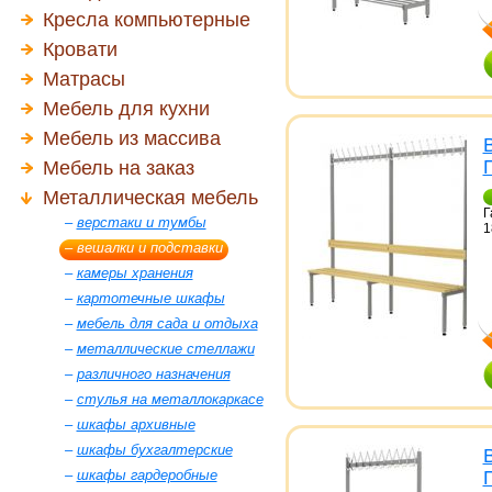
Кресла компьютерные
Кровати
Матрасы
Мебель для кухни
Мебель из массива
Мебель на заказ
Металлическая мебель
Г
–
верстаки и тумбы
1
–
вешалки и подставки
–
камеры хранения
–
картотечные шкафы
–
мебель для сада и отдыха
–
металлические стеллажи
–
различного назначения
–
стулья на металлокаркасе
–
шкафы архивные
–
шкафы бухгалтерские
–
шкафы гардеробные