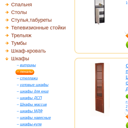
1
Спальня
Столы
Стулья,табуреты
Телевизионные стойки
Трельяж
Тумбы
Шкаф-кровать
Шкафы
–
витрины
–
пеналы
–
стеллажи
–
угловые шкафы
–
шкафы для книг
–
шкафы ДСП
Г
–
Шкафы массив
2
5
–
шкафы МДФ
–
шкафы навесные
–
шкафы-купе