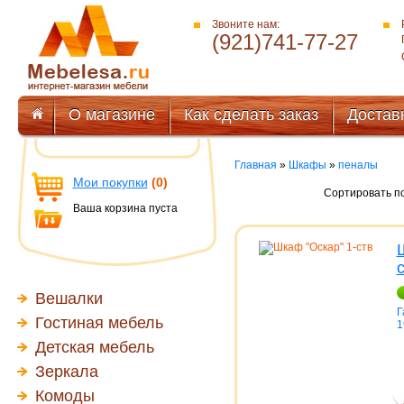
Звоните нам:
(921)741-77-27
О магазине
Как сделать заказ
Достав
Главная
»
Шкафы
»
пеналы
Мои покупки
(0)
Сортировать по
Ваша корзина пуста
Вешалки
Г
Гостиная мебель
1
Детская мебель
Зеркала
Комоды