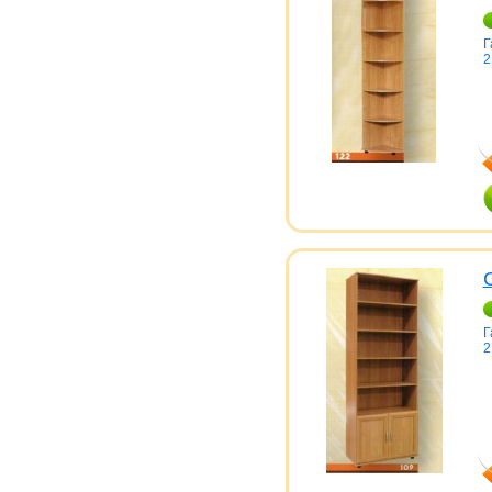
Г
2
Г
2