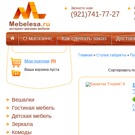
Звоните нам:
(921)741-77-27
О магазине
Как сделать заказ
Достав
Главная
»
Стулья,табуреты
»
Пу
Мои покупки
(0)
Ваша корзина пуста
Сортировать по
Вешалки
Г
Гостиная мебель
4
Детская мебель
Зеркала
Комоды