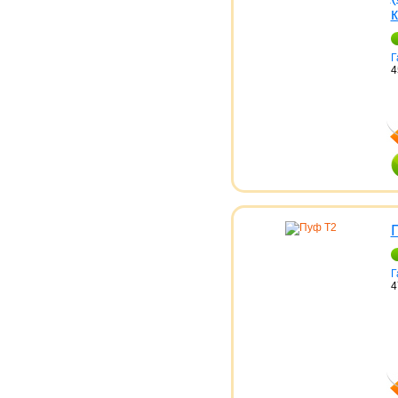
Г
4
Г
4