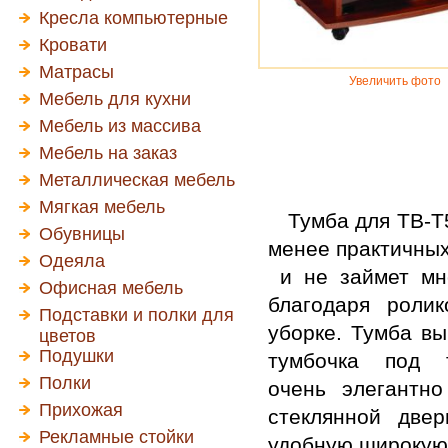
Кресла компьютерные
Кровати
Матрасы
Увеличить фото
Мебель для кухни
Мебель из массива
Мебель на заказ
Металлическая мебель
Мягкая мебель
Тумба для ТВ-Т5
Обувницы
менее практичных
Одеяла
и не займет мно
Офисная мебель
благодаря роли
Подставки и полки для
уборке. Тумба в
цветов
Подушки
тумбочка под 
Полки
очень элегантно
Прихожая
стеклянной две
Рекламные стойки
удобную широкую 