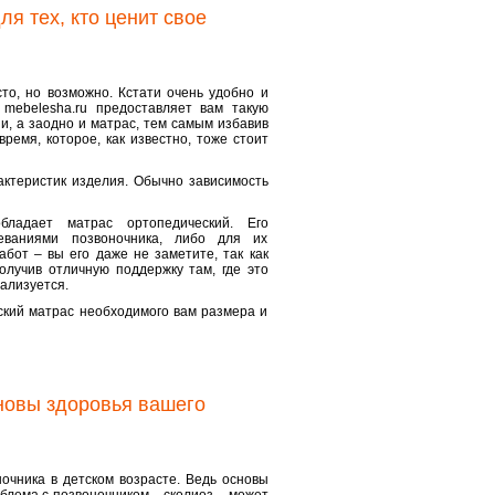
я тех, кто ценит свое
то, но возможно. Кстати очень удобно и
 mebelesha.ru предоставляет вам такую
и, а заодно и матрас, тем самым избавив
ремя, которое, как известно, тоже стоит
актеристик изделия. Обычно зависимость
бладает матрас ортопедический. Его
леваниями позвоночника, либо для их
бот – вы его даже не заметите, так как
олучив отличную поддержку там, где это
ализуется.
ский матрас необходимого вам размера и
сновы здоровья вашего
очника в детском возрасте. Ведь основы