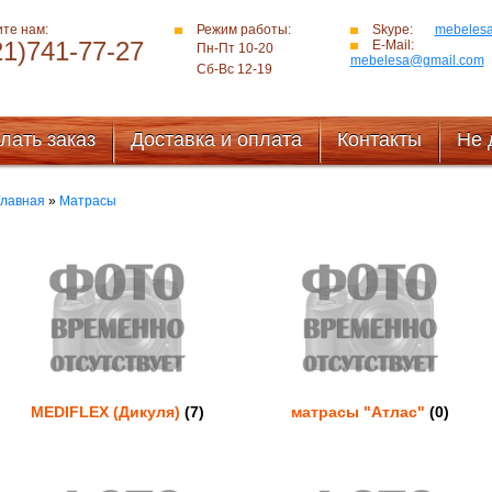
те нам:
Режим работы:
Skype:
mebeles
21)741-77-27
E-Mail:
Пн-Пт 10-20
mebelesa@gmail.com
Сб-Вс 12-19
лать заказ
Доставка и оплата
Контакты
Не 
Главная
»
Матрасы
MEDIFLEX (Дикуля)
(7)
матрасы "Атлас"
(0)