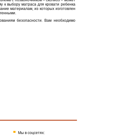
блема с позвоночником – сколиоз – может
у к выбору матраса для кровати ребенка
ание материалам, из которых изготовлен
ргенными.
бованиям безопасности. Вам необходимо
Мы в соцсетях: