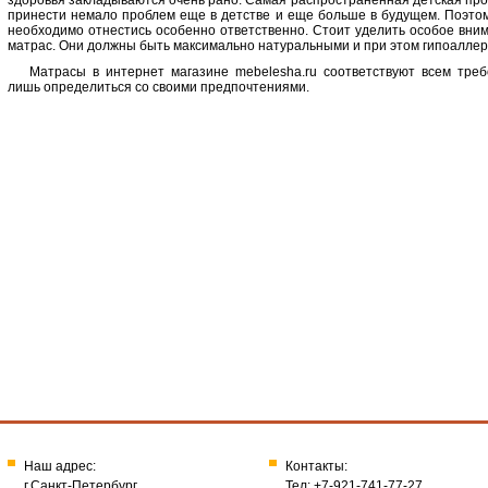
здоровья закладываются очень рано. Самая распространенная детская про
принести немало проблем еще в детстве и еще больше в будущем. Поэтом
необходимо отнестись особенно ответственно. Стоит уделить особое вним
матрас. Они должны быть максимально натуральными и при этом гипоалле
Матрасы в интернет магазине mebelesha.ru соответствуют всем тре
лишь определиться со своими предпочтениями.
Наш адрес:
Контакты:
г.Санкт-Петербург
Тел: +7-921-741-77-27