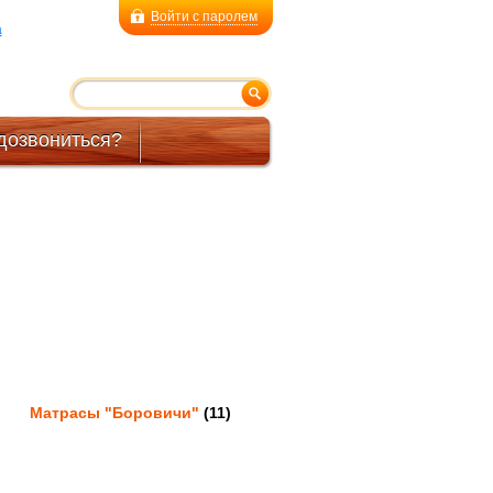
Войти с паролем
a
дозвониться?
Матрасы "Боровичи"
(11)