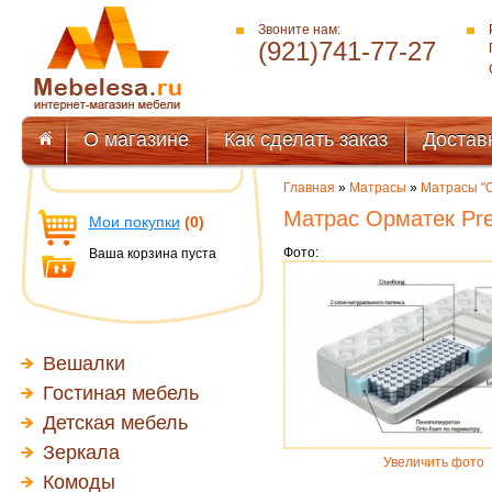
Звоните нам:
(921)741-77-27
О магазине
Как сделать заказ
Достав
Главная
»
Матрасы
»
Матрасы "
Матрас Орматек Pr
Мои покупки
(0)
Фото:
Ваша корзина пуста
Вешалки
Гостиная мебель
Детская мебель
Зеркала
Увеличить фото
Комоды