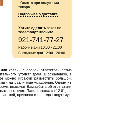
- Оплата при получении
товара
Подробнее о доставке
Хотите сделать заказ по
телефону? Звоните!
921-741-77-27
Рабочие дни 10:00 - 21:00
Выходные дни 12:00 - 20:00
а или хозяин с особой ответственностью
тельного "уголка" дома. К сожалению, в
де можно играючи разместить большой,
 идти на различные ухищрения. Одним из
время, позволит Вам забыть об отсутствии
льто на крючок. Панель-вешалка 12.01, не
прихожей, привнеся в нее едва ощутимую