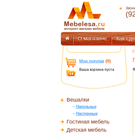
Звони
(9
О магазине
Как сде
Г
Мои покупки
(0)
Ф
Ваша корзина пуста
Вешалки
–
Напольные
–
Настенные
Гостиная мебель
Детская мебель