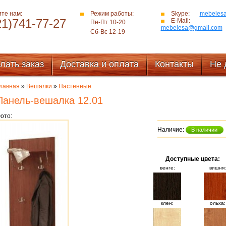
те нам:
Режим работы:
Skype:
mebeles
21)741-77-27
E-Mail:
Пн-Пт 10-20
mebelesa@gmail.com
Сб-Вс 12-19
лать заказ
Доставка и оплата
Контакты
Не 
лавная
»
Вешалки
»
Настенные
Панель-вешалка 12.01
ото:
Наличие:
В наличии
Доступные цвета:
венге:
вишня:
клен:
ольха: