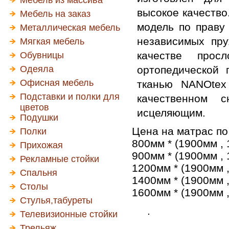
Мебель из массива
высокое качество
Мебель на заказ
модель по праву
Металлическая мебель
независимых пр
Мягкая мебель
качестве прос
Обувницы
Одеяла
ортопедической
Офисная мебель
тканью NANOtex
Подставки и полки для
качественном 
цветов
исцеляющим.
Подушки
Цена на матрас по
Полки
800мм * (1900мм , 
Прихожая
900мм * (1900мм , 
Рекламные стойки
1200мм * (1900мм ,
Спальня
1400мм * (1900мм ,
Столы
1600мм * (1900мм ,
Стулья,табуреты
.
Телевизионные стойки
Трельяж