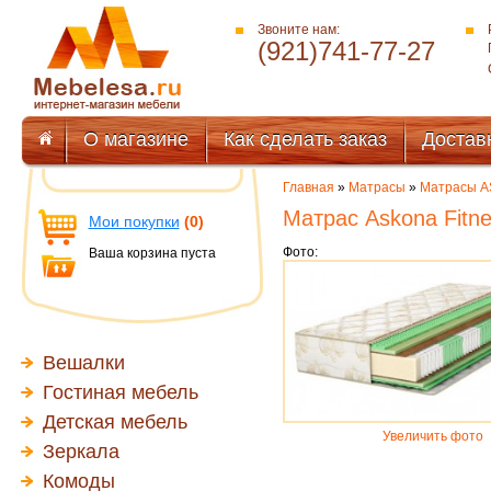
Звоните нам:
(921)741-77-27
О магазине
Как сделать заказ
Достав
Главная
»
Матрасы
»
Матрасы 
Матрас Askona Fitne
Мои покупки
(0)
Фото:
Ваша корзина пуста
Вешалки
Гостиная мебель
Детская мебель
Увеличить фото
Зеркала
Комоды