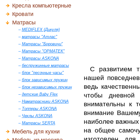
Кресла компьютерные
Кровати
Матрасы
–
MEDIFLEX (Дикуля)
–
матрасы "Атлас"
–
Матрасы "Боровичи"
–
Матрасы "ОРМАТЕК"
–
Матрасы ASKONA
–
беспружинные матрасы
С развитием т
–
блок "песочные часы"
нашей повседнев
–
блок зависимых пружин
ведь качественны
–
блок независимых пружин
чтобы дневной 
–
детские Baby Flex
–
Наматрасники ASKONA
внимательны к т
–
Топперы ASKONA
внимание Вашему
–
Чехлы ASKONA
наиболее важных
–
Матрасы SERTA
на общее самочу
Мебель для кухни
изготовлен для