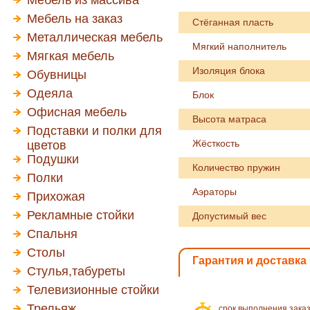
Мебель из массива
Мебель на заказ
Стёганная пласть
Металлическая мебель
Мягкий наполнитель
Мягкая мебель
Изоляция блока
Обувницы
Одеяла
Блок
Офисная мебель
Высота матраса
Подставки и полки для
Жёсткость
цветов
Подушки
Количество пружин
Полки
Аэраторы
Прихожая
Рекламные стойки
Допустимый вес
Спальня
Столы
Гарантия и доставка
Стулья,табуреты
Телевизионные стойки
Трельяж
срок выполнения зака