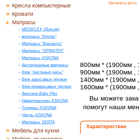
Увеличить фото
Кресла компьютерные
Кровати
Матрасы
–
MEDIFLEX (Дикуля)
–
матрасы "Атлас"
–
Матрасы "Боровичи"
–
Матрасы "ОРМАТЕК"
–
Матрасы ASKONA
800мм * (1900мм , 
–
беспружинные матрасы
900мм * (1900мм , 
–
блок "песочные часы"
1400мм * (1900мм ,
–
блок зависимых пружин
1600мм * (1900мм ,
–
блок независимых пружин
–
детские Baby Flex
Вы можете зака
–
Наматрасники ASKONA
помогут наши ме
–
Топперы ASKONA
–
Чехлы ASKONA
–
Матрасы SERTA
Характеристики
Мебель для кухни