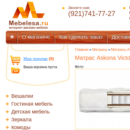
Звоните нам:
(921)741-77-27
О магазине
Как сделать заказ
Достав
Главная
»
Матрасы
»
Матрасы 
Матрас Askona Victo
Мои покупки
(0)
Фото:
Ваша корзина пуста
Вешалки
Гостиная мебель
Детская мебель
Зеркала
Комоды