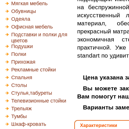
Мягкая мебель
на беспружинной
Обувницы
искусственный 
Одеяла
материал, обе
Офисная мебель
прекрасный матра
Подставки и полки для
экономичная ст
цветов
Подушки
практичной. Уже
Полки
standart по удиви
Прихожая
Рекламные стойки
Цена указана 
Спальня
Столы
Вы можете зак
Стулья,табуреты
Вам помогут на
Телевизионные стойки
Варианты заме
Трельяж
Тумбы
Шкаф-кровать
Характеристики