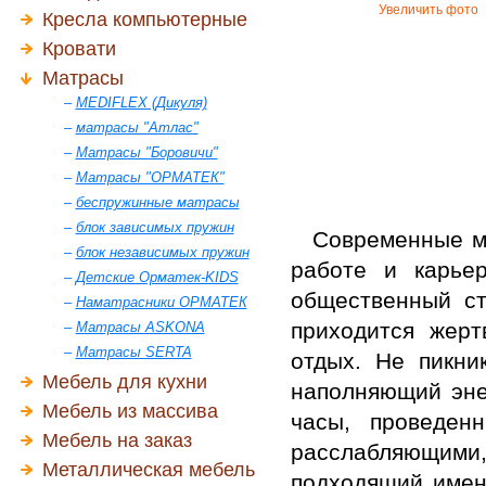
Увеличить фото
Кресла компьютерные
Кровати
Матрасы
–
MEDIFLEX (Дикуля)
–
матрасы "Атлас"
–
Матрасы "Боровичи"
–
Матрасы "ОРМАТЕК"
–
беспружинные матрасы
–
блок зависимых пружин
Современные м
–
блок независимых пружин
работе и карье
–
Детские Орматек-KIDS
общественный ст
–
Наматрасники ОРМАТЕК
приходится жерт
–
Матрасы ASKONA
–
Матрасы SERTA
отдых. Не пикни
Мебель для кухни
наполняющий эне
Мебель из массива
часы, проведен
Мебель на заказ
расслабляющими
Металлическая мебель
подходящий имен