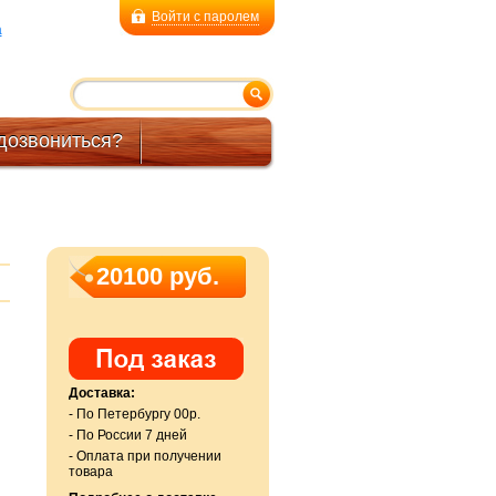
Войти с паролем
a
дозвониться?
20100 руб.
Доставка:
- По Петербургу 00р.
- По России 7 дней
- Оплата при получении
товара