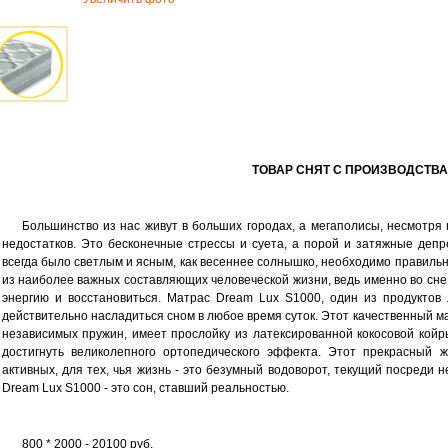
ТОВАР СНЯТ С ПРОИЗВОДСТВА!
Большинство из нас живут в больших городах, а мегаполисы, несмотря
недостатков. Это бесконечные стрессы и суета, а порой и затяжные депр
всегда было светлым и ясным, как весеннее солнышко, необходимо правильн
из наиболее важных составляющих человеческой жизни, ведь именно во сн
энергию и восстановиться. Матрас Dream Lux S1000, один из продуктов
действительно насладиться сном в любое время суток. Этот качественный м
независимых пружин, имеет прослойку из латексированной кокосовой койр
достигнуть великолепного ортопедического эффекта. Этот прекрасный 
активных, для тех, чья жизнь - это безумный водоворот, текущий посреди 
Dream Lux S1000 - это сон, ставший реальностью.
800 * 2000 - 20100 руб.