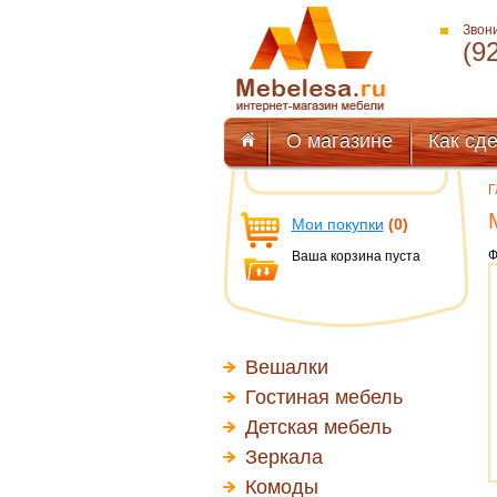
Звони
(9
О магазине
Как сде
Г
Мои покупки
(0)
Ф
Ваша корзина пуста
Вешалки
Гостиная мебель
Детская мебель
Зеркала
Комоды