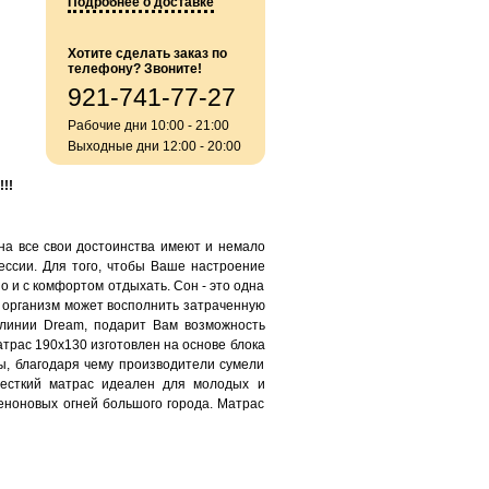
Подробнее о доставке
Хотите сделать заказ по
телефону? Звоните!
921-741-77-27
Рабочие дни 10:00 - 21:00
Выходные дни 12:00 - 20:00
!!
 на все свои достоинства имеют и немало
ессии. Для того, чтобы Ваше настроение
о и с комфортом отдыхать. Сон - это одна
е организм может восполнить затраченную
 линии Dream, подарит Вам возможность
атрас 190х130 изготовлен на основе блока
ы, благодаря чему производители сумели
жесткий матрас идеален для молодых и
неноновых огней большого города. Матрас