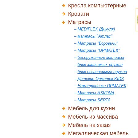
Кресла компьютерные
Кровати
Матрасы
–
MEDIFLEX (Дикуля)
–
матрасы "Атлас"
–
Матрасы "Боровичи"
–
Матрасы "ОРМАТЕК"
–
беспружинные матрасы
–
блок зависимых пружин
–
блок независимых пружин
–
Детские Орматек-KIDS
–
Наматрасники ОРМАТЕК
–
Матрасы ASKONA
–
Матрасы SERTA
Мебель для кухни
Мебель из массива
Мебель на заказ
Металлическая мебель