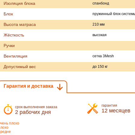
Изоляция блока
спанбонд
Блок
пружинный блок системы 
Высота матраса
210 мм
Жёсткость
высокая
Ручки
Вентиляция
сетка 3Mesh
Допустимый вес
до 150 кг
Гарантия и доставка
гарантия
срок выполнения заказа
12 месяцев
2 рабочих дня
чень плохо
лохо
редне