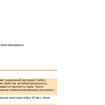
т наши менеджеры.
жит уникальный материал Carbon,
е свойства: антибактериальность,
ивается прочность ткани. Чехол
ъемном силиконизированном синтепоне с
анная кокосовая койра 30 мм с обеих