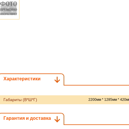
Характеристики
Габариты (В*Ш*Г)
2200мм * 1285мм * 420м
Гарантия и доставка