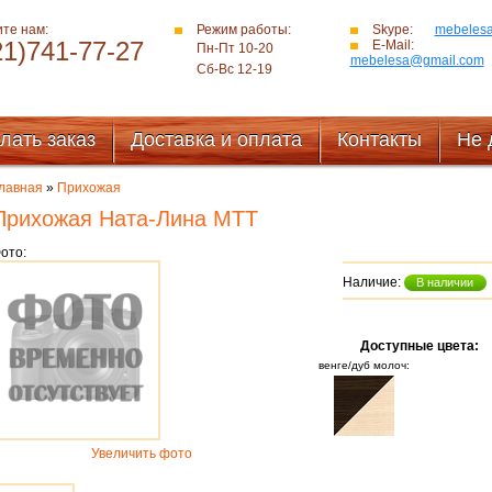
те нам:
Режим работы:
Skype:
mebeles
21)741-77-27
E-Mail:
Пн-Пт 10-20
mebelesa@gmail.com
Сб-Вс 12-19
лать заказ
Доставка и оплата
Контакты
Не 
лавная
»
Прихожая
Прихожая Ната-Лина МТТ
ото:
Наличие:
В наличии
Доступные цвета:
венге/дуб молоч:
Увеличить фото