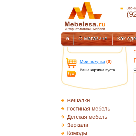
Звони
(9
О магазине
Как сде
Г
Мои покупки
(0)
Ф
Ваша корзина пуста
Вешалки
Гостиная мебель
Детская мебель
Зеркала
Комоды