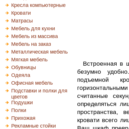
Кресла компьютерные
Кровати
Матрасы
Мебель для кухни
Мебель из массива
Мебель на заказ
Металлическая мебель
Мягкая мебель
Встроенная в ш
Обувницы
безумно удобно
Одеяла
подъемной кр
Офисная мебель
горизонтальным
Подставки и полки для
считанные секу
цветов
Подушки
определяться ли
Полки
пространства, 
Прихожая
кровати всего л
Рекламные стойки
Ваш шкаф превра