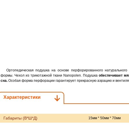
Ортопедическая подушка на основе перфорированного натурального л
формы. Чехол из трикотажной ткани Nanopolen. Подушка
обеспечивает мя
сна.
Особая форма перфорации гарантирует прекрасную аэрацию и вентиля
Характеристики
Габариты (В*Ш*Д)
15мм * 50мм * 70мм