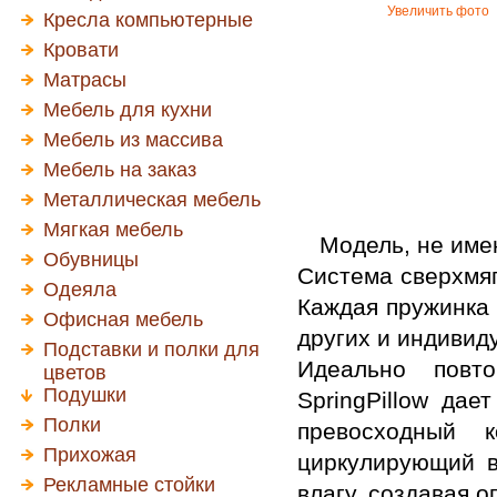
Увеличить фото
Кресла компьютерные
Кровати
Матрасы
Мебель для кухни
Мебель из массива
Мебель на заказ
Металлическая мебель
Мягкая мебель
Модель, не име
Обувницы
Система сверхмяг
Одеяла
Каждая пружинка 
Офисная мебель
других и индивид
Подставки и полки для
Идеально повт
цветов
Подушки
SpringPillow да
Полки
превосходный 
Прихожая
циркулирующий в
Рекламные стойки
влагу, создавая 