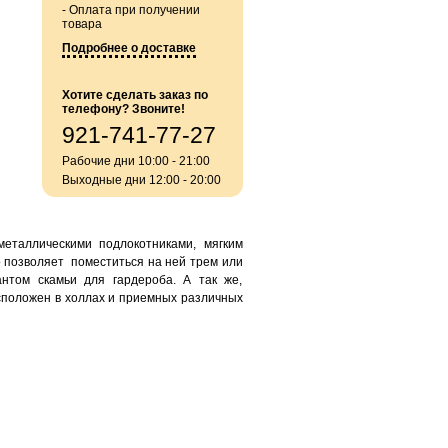
- Оплата при получении
товара
Подробнее о доставке
Хотите сделать заказ по
телефону? Звоните!
921-741-77-27
Рабочие дни 10:00 - 21:00
Выходные дни 12:00 - 20:00
еталлическими подлокотниками, мягким
о позволяет поместиться на ней трем или
нтом скамьи для гардероба. А так же,
сположен в холлах и приемных различных