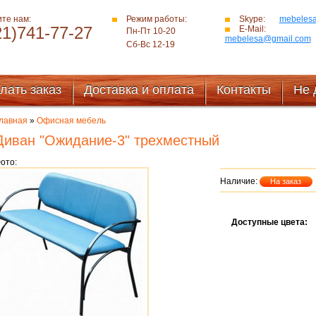
те нам:
Режим работы:
Skype:
mebeles
21)741-77-27
E-Mail:
Пн-Пт 10-20
mebelesa@gmail.com
Сб-Вс 12-19
лать заказ
Доставка и оплата
Контакты
Не 
лавная
»
Офисная мебель
Диван "Ожидание-3" трехместный
ото:
Наличие:
На заказ
Доступные цвета: