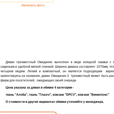
Увеличить фото
Диван трехместный Ожидание выполнен в виде изящной скамьи с м
сиденьем и удобной мягкой спинкой. Ширина дивана составляет 1570мм, чт
четырем людям. Легкий и компактный, он является подходящим вариа
ориентируясь на название, диван Ожидание-3 трехместный может быть ра
фирм для посетителей, ожидающих своей очереди.
Цена указана за диван в обивке 4 категории -
ткань "Алоба", ткань "Глазго", кожзам "DPCV", кожзам "Винилпэкс"
О стоимости в других вариантах обивки уточняйте у менеджера.