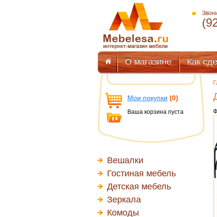
Звони
(9
О магазине
Как сде
Г
Мои покупки
(0)
Ф
Ваша корзина пуста
Вешалки
Гостиная мебель
Детская мебель
Зеркала
Комоды