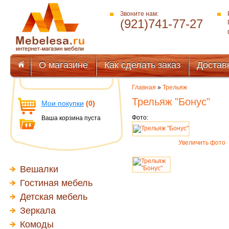
Звоните нам:
(921)741-77-27
О магазине
Как сделать заказ
Достав
Главная
»
Трельяж
Трельяж "Бонус"
Мои покупки
(0)
Фото:
Ваша корзина пуста
Увеличить фото
Вешалки
Гостиная мебель
Детская мебель
Зеркала
Комоды