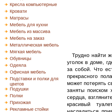
Кресла компьютерные
Кровати
Матрасы
Мебель для кухни
Мебель из массива
Мебель на заказ
Металлическая мебель
Мягкая мебель
Трудно найти ж
Обувницы
уголок в доме, г
Одеяла
за собой. Что ес
Офисная мебель
прекрасного пол
Подставки и полки для
может потерять с
цветов
Подушки
заняты поиском 
Полки
сердца, взглянит
Прихожая
красивый туале
Рекламные стойки
насладиться при