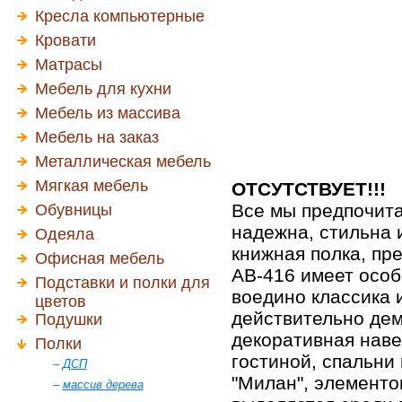
Кресла компьютерные
Кровати
Матрасы
Мебель для кухни
Мебель из массива
Мебель на заказ
Металлическая мебель
Мягкая мебель
ОТСУТСТВУЕТ!!!
Все мы предпочита
Обувницы
надежна, стильна 
Одеяла
книжная полка, п
Офисная мебель
АВ-416 имеет особ
Подставки и полки для
воедино классика 
цветов
действительно дем
Подушки
декоративная нав
Полки
гостиной, спальни
–
ДСП
"Милан", элементо
–
массив дерева