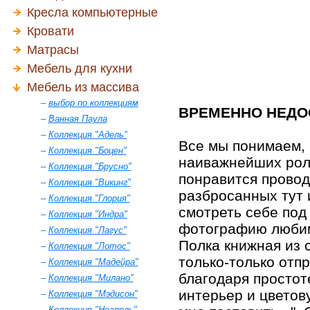
Кресла компьютерные
Кровати
Матрасы
Мебель для кухни
Мебель из массива
–
выбор по коллекциям
ВРЕМЕННО НЕДО
–
Ванная Паула
–
Коллекция "Адель"
Все мы понимаем, 
–
Коллекция "Боцен"
наиважнейших роле
–
Коллекция "Брусно"
понравится провод
–
Коллекция "Викинг"
разбросанных тут 
–
Коллекция "Глория"
смотреть себе под 
–
Коллекция "Индра"
фотографию любим
–
Коллекция "Лагус"
Полка книжная из 
–
Коллекция "Лотос"
только-только отп
–
Коллекция "Мадейра"
благодаря простот
–
Коллекция "Милано"
интерьер и цветов
–
Коллекция "Мэдисон"
–
Коллекция "Неаполь"