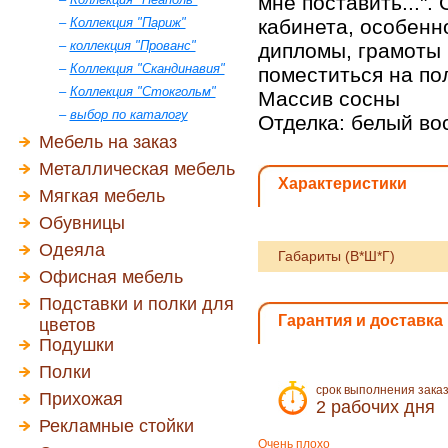
мне поставить...".
–
Коллекция "Париж"
кабинета, особенн
–
коллекция "Прованс"
дипломы, грамоты и
–
Коллекция "Скандинавия"
поместиться на по
–
Коллекция "Стокгольм"
Массив сосны
–
выбор по каталогу
Отделка: белый во
Мебель на заказ
Металлическая мебель
Характеристики
Мягкая мебель
Обувницы
Одеяла
Габариты (В*Ш*Г)
Офисная мебель
Подставки и полки для
Гарантия и доставка
цветов
Подушки
Полки
срок выполнения зака
Прихожая
2 рабочих дня
Рекламные стойки
Очень плохо