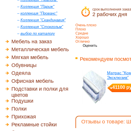
–
Коллекция "Париж"
срок выполнения зака
–
коллекция "Прованс"
2 рабочих дня
–
Коллекция "Скандинавия"
Очень плохо
–
Коллекция "Стокгольм"
Плохо
–
выбор по каталогу
Средне
Хорошо
Мебель на заказ
Отлично
Оценить
Металлическая мебель
Мягкая мебель
Рекомендуем посмот
Обувницы
Одеяла
Матрас "Ко
Эксклюзив"
Офисная мебель
41100 р
Подставки и полки для
цветов
Подушки
Полки
Прихожая
Отзывы о товаре: Ш
Рекламные стойки